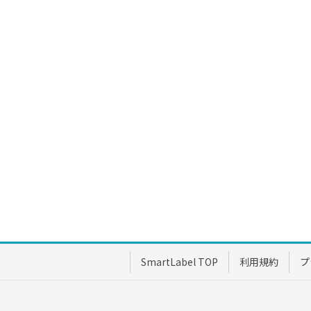
SmartLabel TOP
利用規約
プ