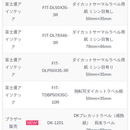
富士通ア
ダイカットサーマルラベル用
FIT-DL50X35-
イソテッ
紙 ミシン目無し
3R
ク
50mm×35mm
富士通ア
ダイカットサーマルラベル用
FIT-DL78X46-
イソテッ
紙 ミシン目無し
3R
ク
78mm×46mm
富士通ア
ダイカットサーマルラベル用
FIT-
イソテッ
紙 ミシン目有り
DLP50X35-3R
ク
50mm×35mm
富士通ア
FIT-
熱転写ダイカットラベル紙
イソテッ
TDBP50X35C-
50mm×35mm
ク
10R
DKプレカットラベル（感熱
ブラザー
NEW!
DK-1201
紙） 宛名ラベル
販売